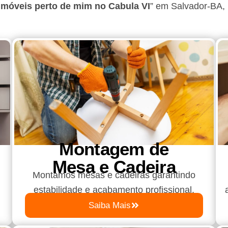
móveis perto de mim no Cabula VI
”
em Salvador-BA
,
Montagem de
Mesa e Cadeira
Montamos mesas e cadeiras garantindo
estabilidade e acabamento profissional.
Saiba Mais