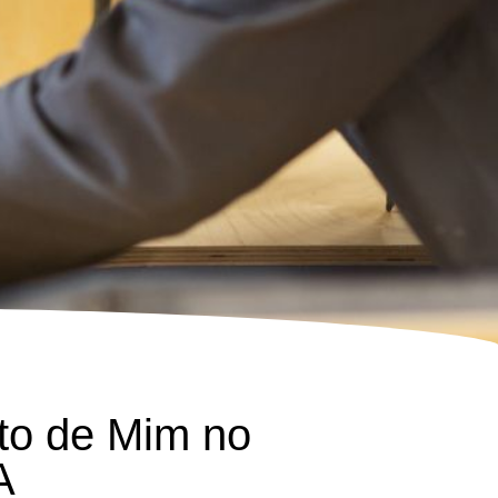
to de Mim no
A