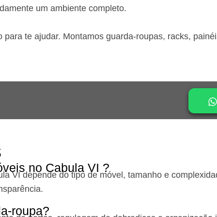
idamente um ambiente completo.
o para te ajudar. Montamos guarda-roupas, racks, painé
s
veis no Cabula VI ?
la VI
depende do tipo de móvel, tamanho e complexidad
nsparência.
a-roupa?