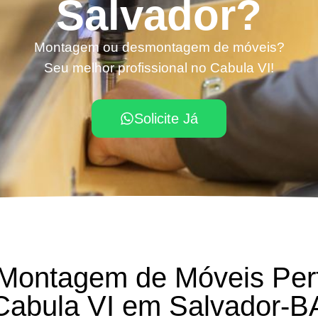
Salvador?
Montagem ou desmontagem de móveis?
Seu melhor profissional no Cabula VI!
Solicite Já
 Montagem de Móveis Per
Cabula VI em Salvador-B