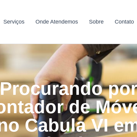
Serviços
Onde Atendemos
Sobre
Contato
Procurando po
ntador de Móv
no Cabula VI e