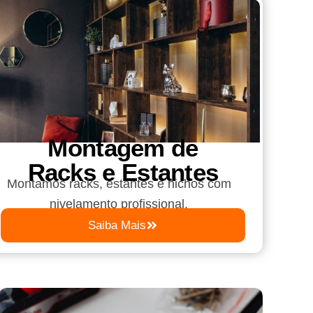
Montagem de
Racks e Estantes
Montamos racks, estantes e nichos com
nivelamento profissional.
Saiba Mais