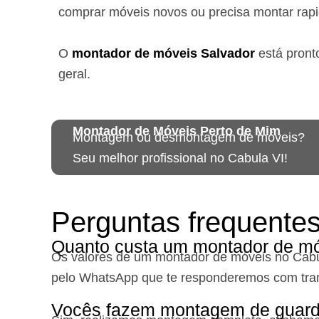
comprar móveis novos ou precisa montar rap
O
montador de móveis
Salvador
está
pront
geral.
Montador de Móveis Perto de Mim
Montagem ou desmontagem de móveis?
Seu melhor profissional no Cabula VI!
Perguntas frequente
Quanto custa um montador de mó
Os valores de um montador de móveis no Cabu
pelo WhatsApp que te responderemos com tra
Vocês fazem montagem de guard