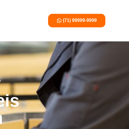
(71) 99999-9999
r
eis
m