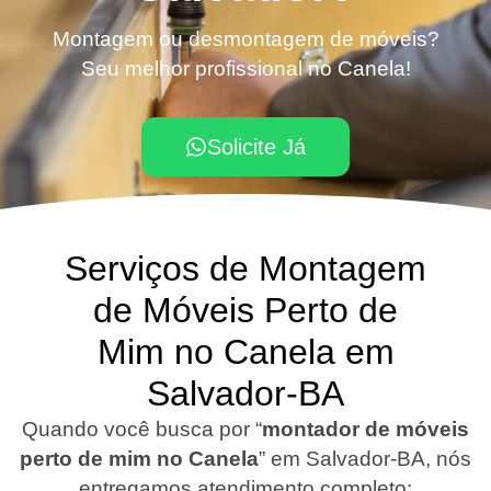
Montagem ou desmontagem de móveis?
Seu melhor profissional no Canela!
Solicite Já
Serviços de Montagem
de Móveis Perto de
Mim no Canela em
Salvador-BA
Quando você busca por “
montador de móveis
perto de mim no Canela
”
em Salvador-BA
, nós
entregamos atendimento completo: