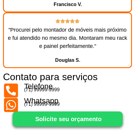
Francisco V.
"Procurei pelo montador de móveis mais próximo
e fui atendido no mesmo dia. Montaram meu rack
e painel perfeitamente."
Douglas S.
Contato para serviços
Telefone
(71) 99999-9999
Whatsapp
(71) 99999-9999
Solicite seu orçamento