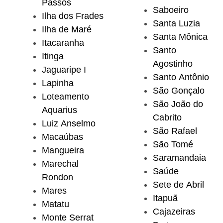
Passos
Saboeiro
Ilha dos Frades
Santa Luzia
Ilha de Maré
Santa Mônica
Itacaranha
Santo
Itinga
Agostinho
Jaguaripe I
Santo Antônio
Lapinha
São Gonçalo
Loteamento
São João do
Aquarius
Cabrito
Luiz Anselmo
São Rafael
Macaúbas
São Tomé
Mangueira
Saramandaia
Marechal
Saúde
Rondon
Sete de Abril
Mares
Itapuã
Matatu
Cajazeiras
Monte Serrat