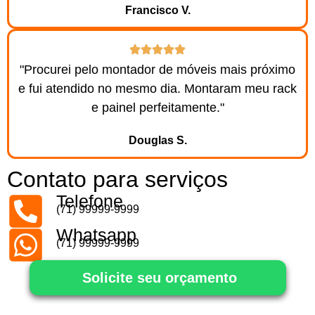
Francisco V.
"Procurei pelo montador de móveis mais próximo
e fui atendido no mesmo dia. Montaram meu rack
e painel perfeitamente."
Douglas S.
Contato para serviços
Telefone
(71) 99999-9999
Whatsapp
(71) 99999-9999
Solicite seu orçamento