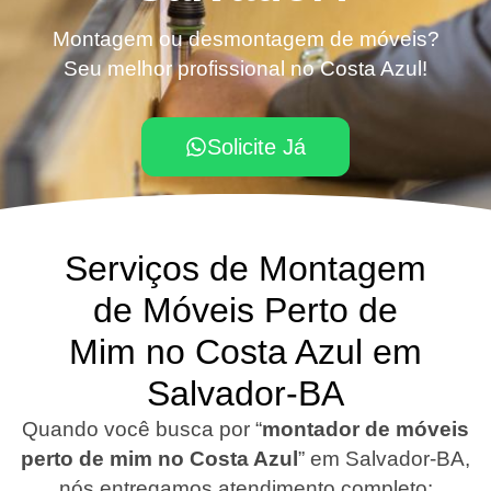
Montagem ou desmontagem de móveis?
Seu melhor profissional no Costa Azul!
Solicite Já
Serviços de Montagem
de Móveis Perto de
Mim no Costa Azul em
Salvador-BA
Quando você busca por “
montador de móveis
perto de mim no Costa Azul
”
em Salvador-BA
,
nós entregamos atendimento completo: