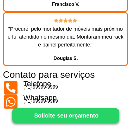
Francisco V.
"Procurei pelo montador de móveis mais próximo
e fui atendido no mesmo dia. Montaram meu rack
e painel perfeitamente."
Douglas S.
Contato para serviços
Telefone
(71) 99999-9999
Whatsapp
(71) 99999-9999
Solicite seu orçamento