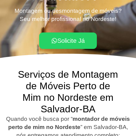
Montagem ou desmontagem de móveis?
Seu melhor profissional no Nordeste!
Solicite Já
Serviços de Montagem
de Móveis Perto de
Mim no Nordeste em
Salvador-BA
Quando você busca por “
montador de móveis
perto de mim no Nordeste
”
em Salvador-BA
,
nós entregamos atendimento completo: