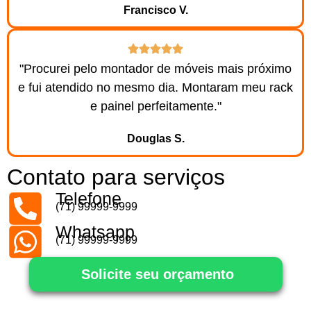
Francisco V.
"Procurei pelo montador de móveis mais próximo
e fui atendido no mesmo dia. Montaram meu rack
e painel perfeitamente."
Douglas S.
Contato para serviços
Telefone
(71) 99999-9999
Whatsapp
(71) 99999-9999
Solicite seu orçamento